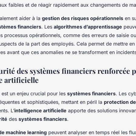
aux faibles et de réagir rapidement aux changements de ma
galement aider à la
gestion des risques opérationnels
en su
stèmes financiers
. Les
algorithmes d’apprentissage
peuve
es processus opérationnels, comme des erreurs de saisie o
spects de la part des employés. Cela permet de mettre en
es avant que ces anomalies ne se transforment en incident
urité des systèmes financiers renforcée p
e artificielle
est un enjeu crucial pour les
systèmes financiers
. Les cy
équentes et sophistiquées, mettant en péril la
protection d
nts. L’
intelligence artificielle
apporte des solutions innova
ité
des
systèmes financiers
.
de machine learning
peuvent analyser en temps réel les fl