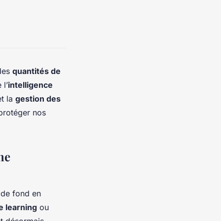
des
quantités de
 l’
intelligence
t la
gestion des
protéger nos
une
de fond en
 learning
ou
t désormais