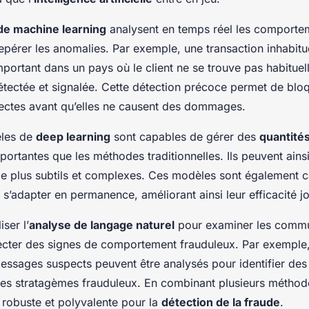
de machine learning
analysent en temps réel les comporte
 repérer les anomalies. Par exemple, une transaction inhabit
mportant dans un pays où le client ne se trouve pas habituel
ectée et signalée. Cette détection précoce permet de bloq
pectes avant qu’elles ne causent des dommages.
èles de
deep learning
sont capables de gérer des
quantité
ortantes que les méthodes traditionnelles. Ils peuvent ainsi 
e plus subtils et complexes. Ces modèles sont également 
s’adapter en permanence, améliorant ainsi leur efficacité jo
iser l’
analyse de langage naturel
pour examiner les commu
étecter des signes de comportement frauduleux. Par exempl
essages suspects peuvent être analysés pour identifier des 
res stratagèmes frauduleux. En combinant plusieurs méthode
n robuste et polyvalente pour la
détection de la fraude
.