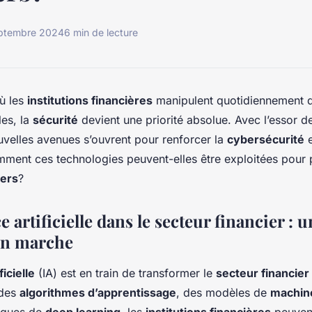
ptembre 2024
6 min de lecture
ù les
institutions financières
manipulent quotidiennement 
es, la
sécurité
devient une priorité absolue. Avec l’essor de
uvelles avenues s’ouvrent pour renforcer la
cybersécurité
e
mment ces technologies peuvent-elles être exploitées pour 
iers
?
e artificielle dans le secteur financier : 
en marche
ficielle
(IA) est en train de transformer le
secteur financier
 des
algorithmes d’apprentissage
, des modèles de
machine
iques de
deep learning
, les
institutions financières
peuven