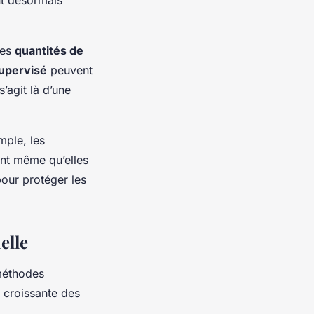
tes
quantités de
upervisé
peuvent
’agit là d’une
mple, les
ant même qu’elles
our protéger les
elle
méthodes
n croissante des