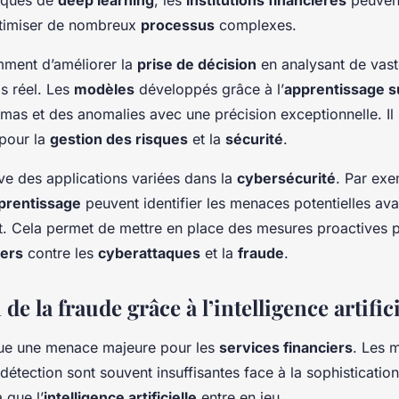
ptimiser de nombreux
processus
complexes.
ment d’améliorer la
prise de décision
en analysant de vas
s réel. Les
modèles
développés grâce à l’
apprentissage s
mas et des anomalies avec une précision exceptionnelle. Il s
 pour la
gestion des risques
et la
sécurité
.
uve des applications variées dans la
cybersécurité
. Par exe
prentissage
peuvent identifier les menaces potentielles av
t. Cela permet de mettre en place des mesures proactives p
iers
contre les
cyberattaques
et la
fraude
.
de la fraude grâce à l’intelligence artifici
ue une menace majeure pour les
services financiers
. Les 
 détection sont souvent insuffisantes face à la sophisticatio
 que l’
intelligence artificielle
entre en jeu.