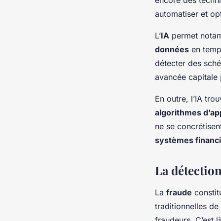
automatiser et o
L’
IA
permet notam
données
en temp
détecter des sché
avancée capitale
En outre, l’IA tro
algorithmes d’ap
ne se concrétisen
systèmes financ
La détection 
La
fraude
constit
traditionnelles de
fraudeurs. C’est là