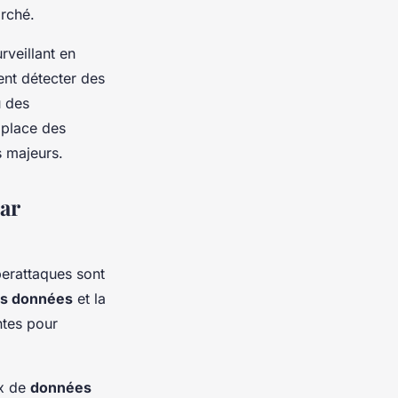
rché.
rveillant en
nt détecter des
u des
 place des
s majeurs.
ar
berattaques sont
es données
et la
ntes pour
ux de
données