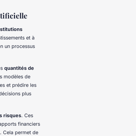
ificielle
nstitutions
tissements et à
en un processus
es
quantités de
es modèles de
es et prédire les
écisions plus
s risques
. Ces
pports financiers
s. Cela permet de