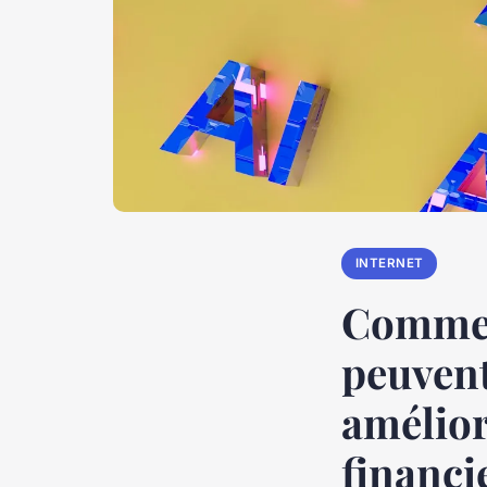
INTERNET
Comment
peuvent
amélior
financi