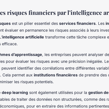
es risques financiers par l’intelligence art
isques
est un pilier essentiel des
services financiers
. Les
i
nt évaluer en permanence les risques associés à leurs inves
L’
intelligence artificielle
transforme cette tâche complexe 
s efficace.
thmes d’apprentissage
, les entreprises peuvent analyser d
es pour évaluer les risques avec une précision inégalée. L
g
peuvent identifier des corrélations entre différentes variabl
s. Cela permet aux
institutions financières
de prendre des d
nimiser les risques potentiels.
e
deep learning
sont également utilisées pour la
gestion de
bles de traiter des données non structurées, comme des ra
 économiques, pour en extraire des informations pertinente