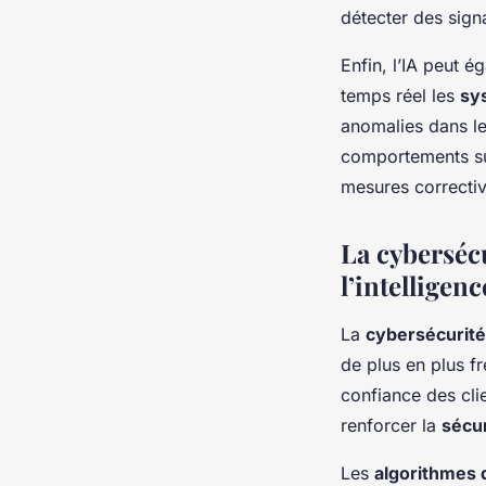
détecter des sign
Enfin, l’IA peut é
temps réel les
sy
anomalies dans l
comportements su
mesures correctiv
La cyberséc
l’intelligenc
La
cybersécurité
de plus en plus fr
confiance des clie
renforcer la
sécur
Les
algorithmes 