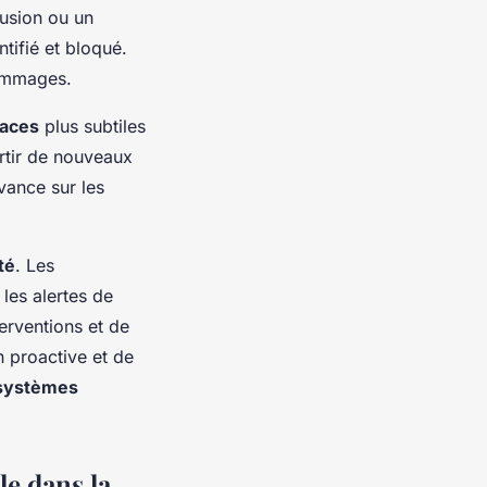
rusion ou un
tifié et bloqué.
dommages.
aces
plus subtiles
rtir de nouveaux
vance sur les
té
. Les
les alertes de
terventions et de
 proactive et de
systèmes
lle dans la