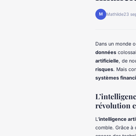
M
Mathilde
23 se
Dans un monde o
données
colossal
artificielle
, de no
risques
. Mais co
systèmes financ
L’intelligenc
révolution 
L’
intelligence arti
comble. Grâce à
encore des techn