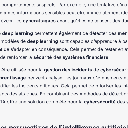
 comportements suspects. Par exemple, une tentative d’int
é à des informations sensibles peut être immédiatement iden
révenir les
cyberattaques
avant qu’elles ne causent des 
e
deep learning
permettent également de détecter des
men
es modèles de
deep learning
sont capables d’apprendre à pa
et de s’adapter en conséquence. Cela permet de rester en a
 de renforcer la
sécurité
des
systèmes financiers
.
 être utilisée pour la
gestion des incidents
de
cybersécuri
prentissage
peuvent analyser les journaux d’événements et 
tifier les incidents critiques. Cela permet de prioriser les in
acts des attaques. En combinant des méthodes de détection
l’IA offre une solution complète pour la
cybersécurité
des
les perspectives de l’intelligence artificie