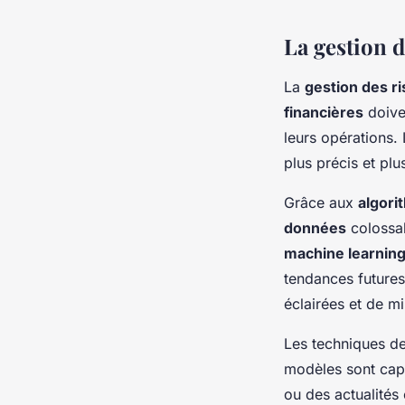
La gestion d
La
gestion des r
financières
doive
leurs opérations. 
plus précis et plu
Grâce aux
algori
données
colossal
machine learnin
tendances future
éclairées et de mi
Les techniques d
modèles sont capa
ou des actualités