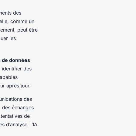
ments des
uelle, comme un
lement, peut être
uer les
s de données
identifier des
capables
ur après jour.
nications des
e, des échanges
tentatives de
s d’analyse, l’IA