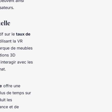
 peuvent ainsi
sateurs.
elle
if sur le
taux de
ilisant la VR
marque de meubles
ations 3D
nteragir avec les
hat.
le
offre une
plus de temps sur
uit les
iance et de