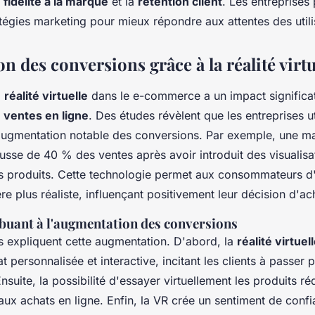
a
fidélité à la marque
et la
rétention client
. Les entreprises
atégies marketing pour mieux répondre aux attentes des utili
 des conversions grâce à la réalité virtu
a
réalité virtuelle
dans le e-commerce a un impact significat
s
ventes en ligne
. Des études révèlent que les entreprises ut
 augmentation notable des conversions. Par exemple, une 
usse de 40 % des ventes après avoir introduit des visualis
 produits. Cette technologie permet aux consommateurs d'i
e plus réaliste, influençant positivement leur décision d'ac
buant à l'augmentation des conversions
s expliquent cette augmentation. D'abord, la
réalité virtuel
 personnalisée et interactive, incitant les clients à passer 
nsuite, la possibilité d'essayer virtuellement les produits réd
 aux achats en ligne. Enfin, la VR crée un sentiment de conf