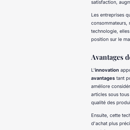
satisfaction, augm
Les entreprises q
consommateurs, ma
technologie, elle
position sur le m
Avantages de
L'
innovation
appo
avantages
tant p
améliore considé
articles sous tou
qualité des produi
Ensuite, cette te
d'achat plus préc