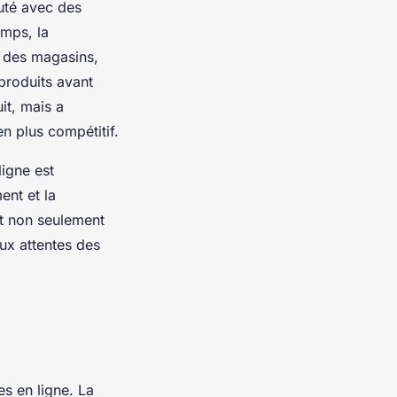
buté avec des
emps, la
t des magasins,
produits avant
it, mais a
n plus compétitif.
ligne est
ent et la
ent non seulement
ux attentes des
es en ligne. La