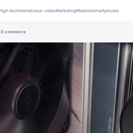
High tech
Internet
Jeux-video
Marketing
Matériel
Smartphones
 le E-commerce