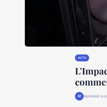
ACTU
L'Impact
comme
M
Mathilde
9 oct