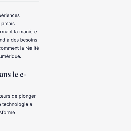
périences
 jamais
ormant la manière
pond à des besoins
omment la réalité
numérique.
ans le e-
teurs de plonger
e technologie a
nsforme