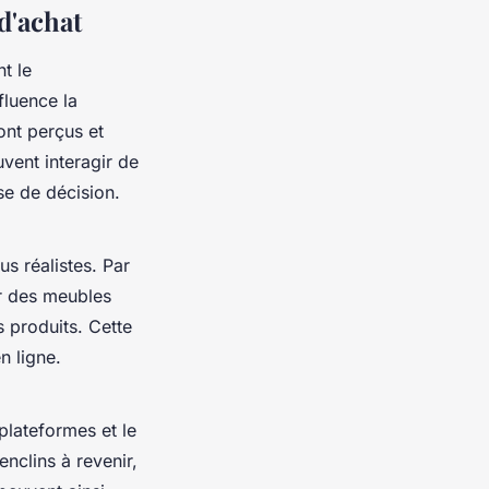
d'achat
t le
luence la
ont perçus et
vent interagir de
ise de décision.
us réalistes. Par
er des meubles
 produits. Cette
n ligne.
plateformes et le
nclins à revenir,