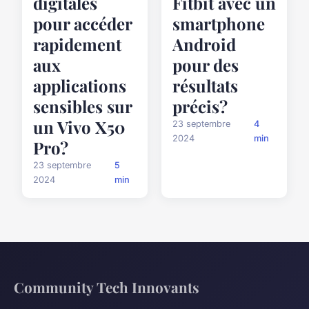
digitales
Fitbit avec un
pour accéder
smartphone
rapidement
Android
aux
pour des
applications
résultats
sensibles sur
précis?
un Vivo X50
23 septembre
4
2024
min
Pro?
23 septembre
5
2024
min
Community Tech Innovants